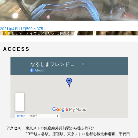
投
フ
2021年4月11日
500 × 375
稿
投
ル
ＯＡＫＬＥＹ：アイウェアといえば
内で公開
日:
稿
サ
ナ
イ
ビ
ズ
ACCESS
ゲ
ー
シ
ョ
ン
アクセス
東京メトロ銀座線外苑前駅から徒歩約7分
JR千駄ヶ谷駅、原宿駅、東京メトロ副都心線北参道駅、千代田