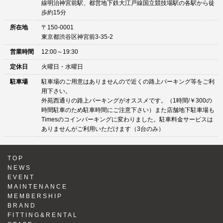
線明治神宮前駅、都営地下鉄大江戸線国立競技場駅の各駅から徒
歩約15分
所在地
〒150-0001
東京都渋谷区神宮前3-35-2
営業時間
12:00～19:30
定休日
火曜日・水曜日
駐車場
駐車場のご用意はありませんので近くの路上パーキング等をご利
用下さい。
外苑西通りの路上パーキングがオススメです。（1時間/￥300の
時間駐車のため駐車時間にご注意下さい）また店舗地下駐車場も
Timesのコインパーキングに変わりました。駐車料金サービスは
ありませんがご利用いただけます（3台のみ）
TOP
NEWS
EVENT
MAINTENANCE
MEMBERSHIP
BRAND
FITTING&RENTAL