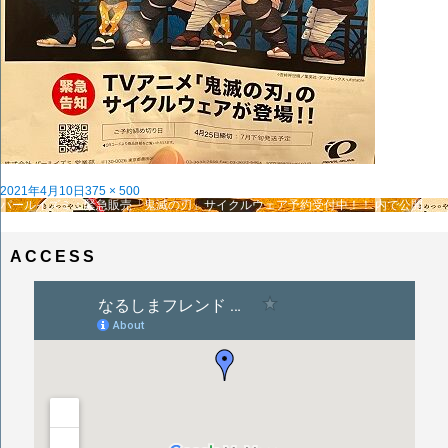
投
フ
2021年4月10日
375 × 500
稿
投
ル
パールイズミ：緊急販売「鬼滅の刃」サイクルウェア予約受付中！！
内で公開
日:
稿
サ
ナ
イ
ビ
ズ
ACCESS
ゲ
ー
シ
ョ
ン