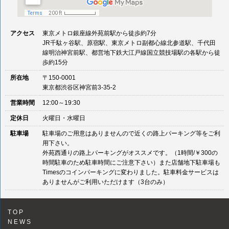
アクセス
東京メトロ銀座線外苑前駅から徒歩約7分
JR千駄ヶ谷駅、原宿駅、東京メトロ副都心線北参道駅、千代田
線明治神宮前駅、都営地下鉄大江戸線国立競技場駅の各駅から徒
歩約15分
所在地
〒150-0001
東京都渋谷区神宮前3-35-2
営業時間
12:00～19:30
定休日
火曜日・水曜日
駐車場
駐車場のご用意はありませんので近くの路上パーキング等をご利
用下さい。
外苑西通りの路上パーキングがオススメです。（1時間/￥300の
時間駐車のため駐車時間にご注意下さい）また店舗地下駐車場も
Timesのコインパーキングに変わりました。駐車料金サービスは
ありませんがご利用いただけます（3台のみ）
TOP
NEWS