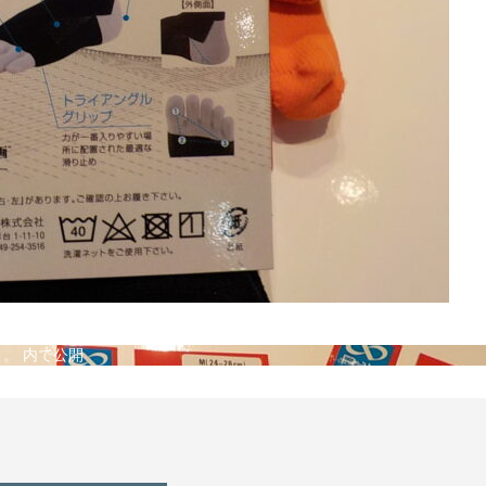
よ。
内で公開