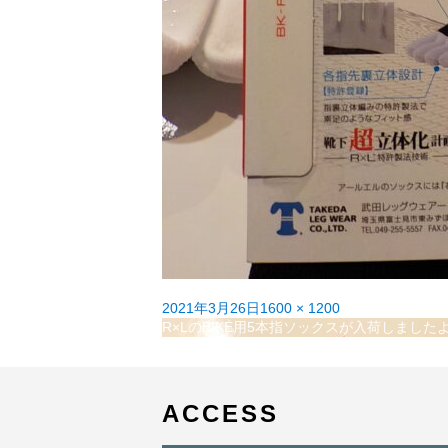
投
フ
2021年3月26日
1600 × 1200
稿
投
ル
R×LのBIKE用5本指ソックスが入荷しました
日:
稿
サ
ナ
イ
ビ
ズ
ゲ
ACCESS
ー
シ