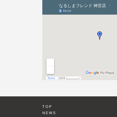
ョ
ン
TOP
NEWS