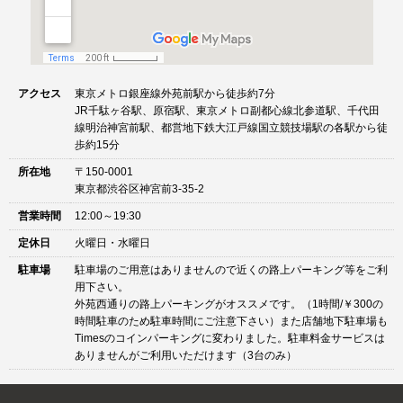
アクセス
東京メトロ銀座線外苑前駅から徒歩約7分
JR千駄ヶ谷駅、原宿駅、東京メトロ副都心線北参道駅、千代田
線明治神宮前駅、都営地下鉄大江戸線国立競技場駅の各駅から徒
歩約15分
所在地
〒150-0001
東京都渋谷区神宮前3-35-2
営業時間
12:00～19:30
定休日
火曜日・水曜日
駐車場
駐車場のご用意はありませんので近くの路上パーキング等をご利
用下さい。
外苑西通りの路上パーキングがオススメです。（1時間/￥300の
時間駐車のため駐車時間にご注意下さい）また店舗地下駐車場も
Timesのコインパーキングに変わりました。駐車料金サービスは
ありませんがご利用いただけます（3台のみ）