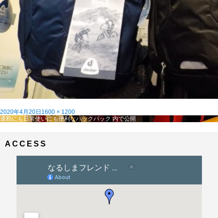
投
フ
2020年4月20日
1600 × 1200
稿
投
ル
通勤にも日常使いにも便利なバックパック
内で公開
日:
稿
サ
ナ
イ
ビ
ズ
ACCESS
ゲ
ー
シ
ョ
ン