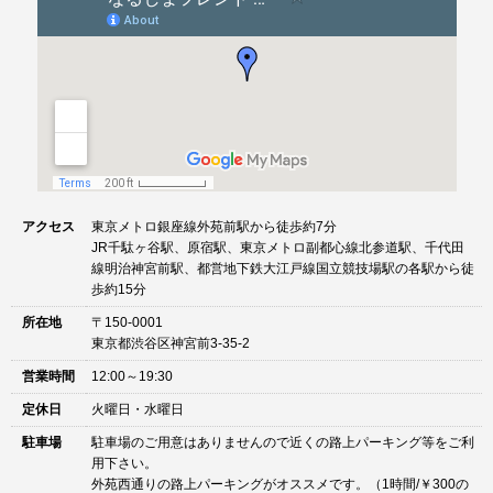
ン
アクセス
東京メトロ銀座線外苑前駅から徒歩約7分
JR千駄ヶ谷駅、原宿駅、東京メトロ副都心線北参道駅、千代田
線明治神宮前駅、都営地下鉄大江戸線国立競技場駅の各駅から徒
歩約15分
所在地
〒150-0001
東京都渋谷区神宮前3-35-2
営業時間
12:00～19:30
定休日
火曜日・水曜日
駐車場
駐車場のご用意はありませんので近くの路上パーキング等をご利
用下さい。
外苑西通りの路上パーキングがオススメです。（1時間/￥300の