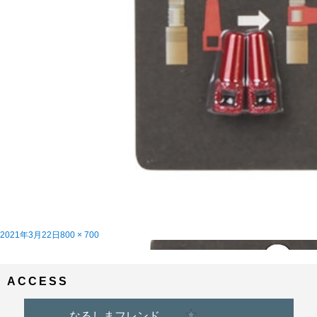
投
フ
2021年3月22日
800 × 700
稿
投
ル
ＴＮＩバルブツールキャップ
内で公開
日:
稿
サ
ナ
イ
ビ
ズ
ACCESS
ゲ
ー
シ
ョ