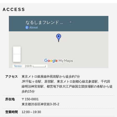
ナ
イ
ビ
ズ
ACCESS
ゲ
ー
シ
ョ
ン
アクセス
東京メトロ銀座線外苑前駅から徒歩約7分
JR千駄ヶ谷駅、原宿駅、東京メトロ副都心線北参道駅、千代田
線明治神宮前駅、都営地下鉄大江戸線国立競技場駅の各駅から徒
歩約15分
所在地
〒150-0001
東京都渋谷区神宮前3-35-2
営業時間
12:00～19:30