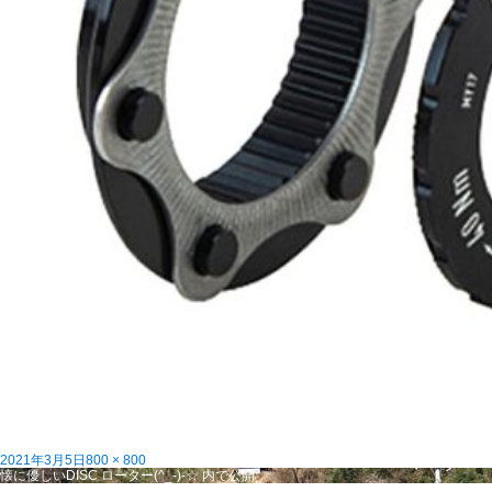
投
フ
2021年3月5日
800 × 800
稿
投
ル
懐に優しいDISC ローター(^_-)-☆
内で公開
日:
稿
サ