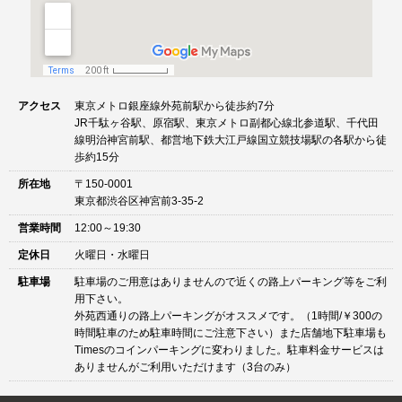
アクセス
東京メトロ銀座線外苑前駅から徒歩約7分
JR千駄ヶ谷駅、原宿駅、東京メトロ副都心線北参道駅、千代田
線明治神宮前駅、都営地下鉄大江戸線国立競技場駅の各駅から徒
歩約15分
所在地
〒150-0001
東京都渋谷区神宮前3-35-2
営業時間
12:00～19:30
定休日
火曜日・水曜日
駐車場
駐車場のご用意はありませんので近くの路上パーキング等をご利
用下さい。
外苑西通りの路上パーキングがオススメです。（1時間/￥300の
時間駐車のため駐車時間にご注意下さい）また店舗地下駐車場も
Timesのコインパーキングに変わりました。駐車料金サービスは
ありませんがご利用いただけます（3台のみ）