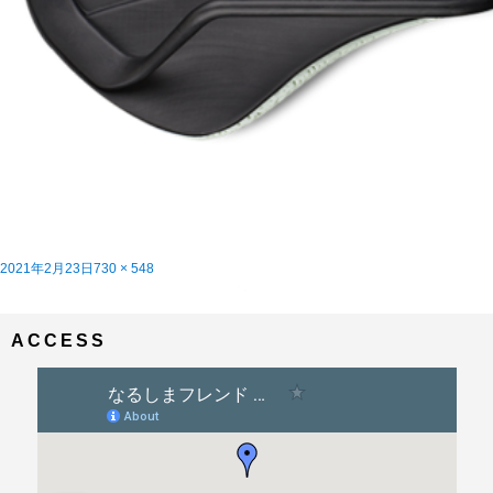
投
フ
2021年2月23日
730 × 548
稿
投
ル
Fizik ADAPTIVEのサドルを試乗しました！
内で公開
日:
稿
サ
ナ
イ
ビ
ズ
ACCESS
ゲ
ー
シ
ョ
ン