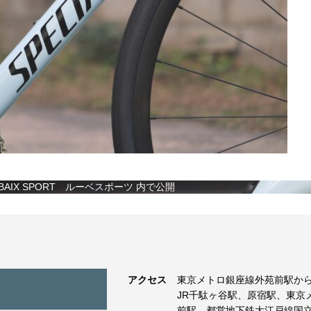
IX SPORT ルーベスポーツ
内で公開
アクセス
東京メトロ銀座線外苑前駅から
JR千駄ヶ谷駅、原宿駅、東京
前駅、都営地下鉄大江戸線国立