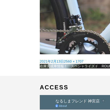
投
フ
2021年2月13日
2560 × 1707
稿
投
ル
在庫完成車情報！ スペシャライズド ROUBA
日:
稿
サ
ナ
イ
ビ
ズ
ゲ
ACCESS
ー
シ
ョ
ン