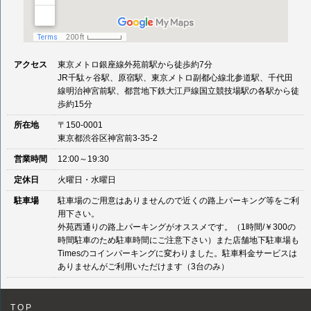
アクセス
東京メトロ銀座線外苑前駅から徒歩約7分
JR千駄ヶ谷駅、原宿駅、東京メトロ副都心線北参道駅、千代田
線明治神宮前駅、都営地下鉄大江戸線国立競技場駅の各駅から徒
歩約15分
所在地
〒150-0001
東京都渋谷区神宮前3-35-2
営業時間
12:00～19:30
定休日
火曜日・水曜日
駐車場
駐車場のご用意はありませんので近くの路上パーキング等をご利
用下さい。
外苑西通りの路上パーキングがオススメです。（1時間/￥300の
時間駐車のため駐車時間にご注意下さい）また店舗地下駐車場も
Timesのコインパーキングに変わりました。駐車料金サービスは
ありませんがご利用いただけます（3台のみ）
TOP