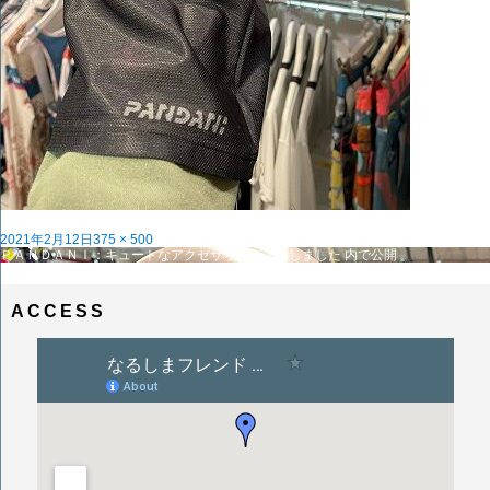
投
フ
2021年2月12日
375 × 500
稿
投
ル
ＰＡＮＤＡＮＩ：キュートなアクセサリーが入荷しました
内で公開
日:
稿
サ
ナ
イ
ビ
ズ
ACCESS
ゲ
ー
シ
ョ
ン