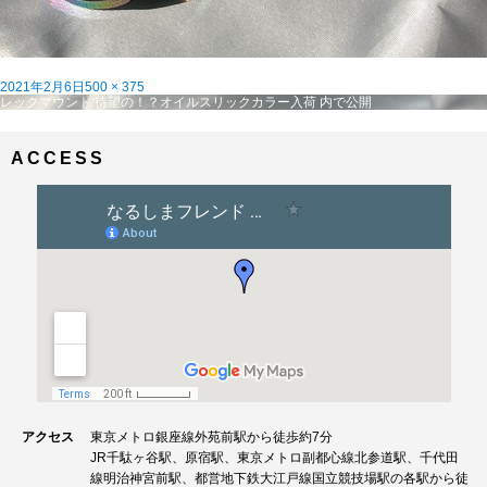
投
フ
2021年2月6日
500 × 375
稿
投
ル
レックマウント:待望の！？オイルスリックカラー入荷
内で公開
日:
稿
サ
ナ
イ
ビ
ズ
ACCESS
ゲ
ー
シ
ョ
ン
アクセス
東京メトロ銀座線外苑前駅から徒歩約7分
JR千駄ヶ谷駅、原宿駅、東京メトロ副都心線北参道駅、千代田
線明治神宮前駅、都営地下鉄大江戸線国立競技場駅の各駅から徒