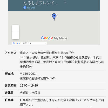
ョ
ン
アクセス
東京メトロ銀座線外苑前駅から徒歩約7分
JR千駄ヶ谷駅、原宿駅、東京メトロ副都心線北参道駅、千代田
線明治神宮前駅、都営地下鉄大江戸線国立競技場駅の各駅から徒
歩約15分
所在地
〒150-0001
東京都渋谷区神宮前3-35-2
営業時間
12:00～19:30
定休日
火曜日・水曜日
駐車場
駐車場のご用意はありませんので近くの路上パーキング等をご利
用下さい。