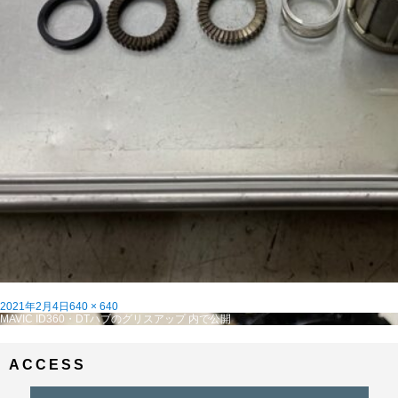
投
フ
2021年2月4日
640 × 640
稿
投
ル
MAVIC ID360・DTハブのグリスアップ
内で公開
日:
稿
サ
ナ
イ
ビ
ズ
ACCESS
ゲ
ー
シ