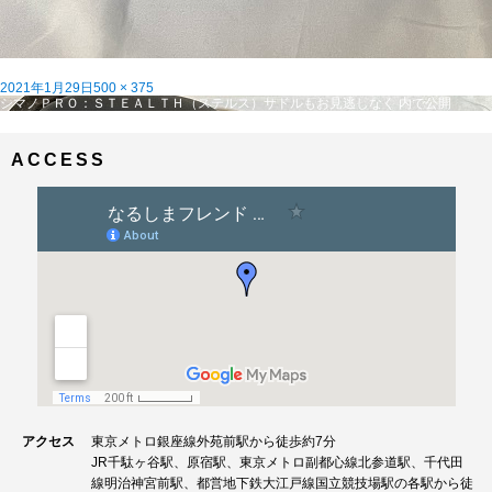
投
フ
2021年1月29日
500 × 375
稿
投
ル
シマノＰＲＯ：ＳＴＥＡＬＴＨ（ステルス）サドルもお見逃しなく
内で公開
日:
稿
サ
ナ
イ
ビ
ズ
ACCESS
ゲ
ー
シ
ョ
ン
アクセス
東京メトロ銀座線外苑前駅から徒歩約7分
JR千駄ヶ谷駅、原宿駅、東京メトロ副都心線北参道駅、千代田
線明治神宮前駅、都営地下鉄大江戸線国立競技場駅の各駅から徒