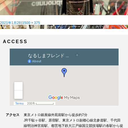
投
フ
2021年1月28日
500 × 375
稿
投
ル
MUC-OFF（マックオフ）：このチェーンクリーナー良いよぉ
内で公開
日:
稿
サ
ナ
イ
ビ
ズ
ACCESS
ゲ
ー
シ
ョ
ン
アクセス
東京メトロ銀座線外苑前駅から徒歩約7分
JR千駄ヶ谷駅、原宿駅、東京メトロ副都心線北参道駅、千代田
線明治神宮前駅、都営地下鉄大江戸線国立競技場駅の各駅から徒