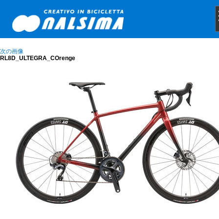
次の画像
RL8D_ULTEGRA_COrenge