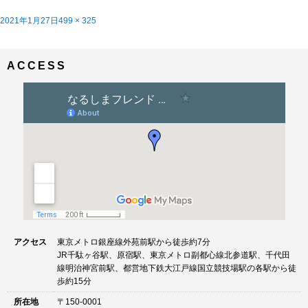
投
フ
2021年1月27日
499 × 325
稿
投
ル
遂に登場！アンカー待望のカーボンDISCロード「RL8D、RL8DW」
内で公開
日:
稿
サ
ナ
イ
ビ
ズ
ACCESS
ゲ
ー
シ
ョ
ン
アクセス
東京メトロ銀座線外苑前駅から徒歩約7分
JR千駄ヶ谷駅、原宿駅、東京メトロ副都心線北参道駅、千代田
線明治神宮前駅、都営地下鉄大江戸線国立競技場駅の各駅から徒
歩約15分
所在地
〒150-0001