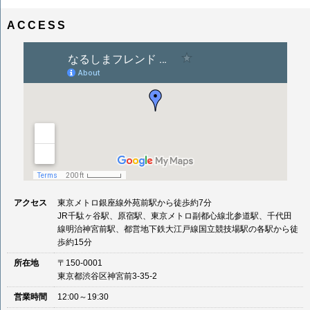
ナ
イ
ビ
ズ
ACCESS
ゲ
ー
シ
ョ
ン
アクセス
東京メトロ銀座線外苑前駅から徒歩約7分
JR千駄ヶ谷駅、原宿駅、東京メトロ副都心線北参道駅、千代田
線明治神宮前駅、都営地下鉄大江戸線国立競技場駅の各駅から徒
歩約15分
所在地
〒150-0001
東京都渋谷区神宮前3-35-2
営業時間
12:00～19:30