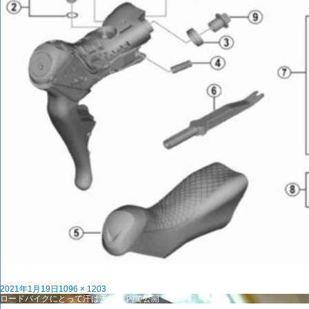
投
フ
2021年1月19日
1096 × 1203
稿
投
ル
ロードバイクにとって汗は天敵？
内で公開
日:
稿
サ