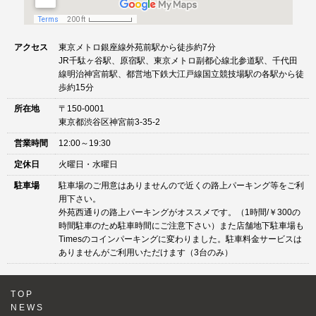
アクセス
東京メトロ銀座線外苑前駅から徒歩約7分
JR千駄ヶ谷駅、原宿駅、東京メトロ副都心線北参道駅、千代田
線明治神宮前駅、都営地下鉄大江戸線国立競技場駅の各駅から徒
歩約15分
所在地
〒150-0001
東京都渋谷区神宮前3-35-2
営業時間
12:00～19:30
定休日
火曜日・水曜日
駐車場
駐車場のご用意はありませんので近くの路上パーキング等をご利
用下さい。
外苑西通りの路上パーキングがオススメです。（1時間/￥300の
時間駐車のため駐車時間にご注意下さい）また店舗地下駐車場も
Timesのコインパーキングに変わりました。駐車料金サービスは
ありませんがご利用いただけます（3台のみ）
TOP
NEWS