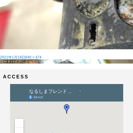
投
フ
2021年1月19日
640 × 474
稿
投
ル
ロードバイクにとって汗は天敵？
内で公開
日:
稿
サ
ナ
イ
ビ
ズ
ACCESS
ゲ
ー
シ
ョ
ン