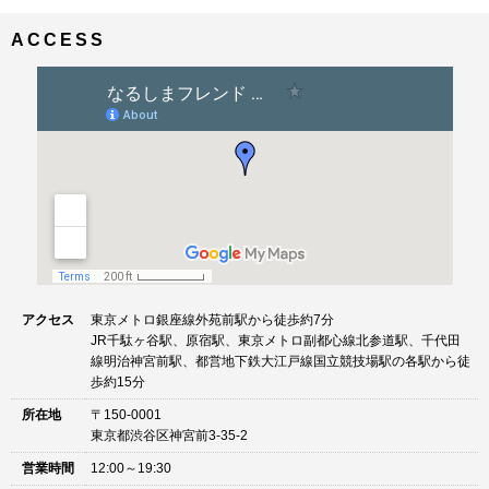
ナ
イ
ビ
ズ
ACCESS
ゲ
ー
シ
ョ
ン
アクセス
東京メトロ銀座線外苑前駅から徒歩約7分
JR千駄ヶ谷駅、原宿駅、東京メトロ副都心線北参道駅、千代田
線明治神宮前駅、都営地下鉄大江戸線国立競技場駅の各駅から徒
歩約15分
所在地
〒150-0001
東京都渋谷区神宮前3-35-2
営業時間
12:00～19:30