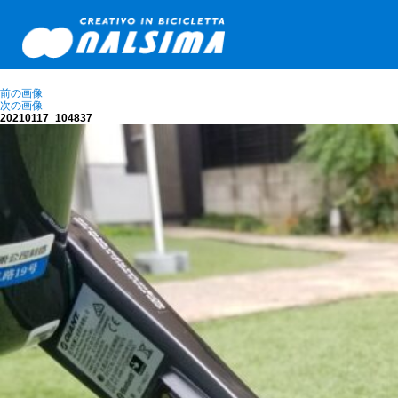
前の画像
次の画像
20210117_104837