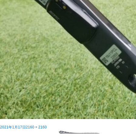
投
フ
2021年1月17日
2160 × 2160
稿
投
ル
在庫車情報！GIANT TCR ADVANCED２KOM SE
内で公開
日:
稿
サ