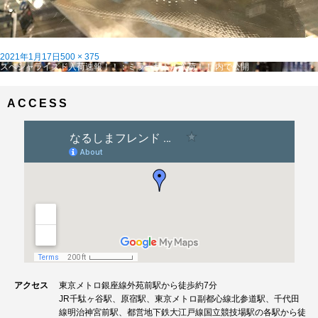
投
フ
2021年1月17日
500 × 375
稿
投
ル
スペシャライズド入荷速報！！：ミラーサドル入荷！！
内で公開
日:
稿
サ
ナ
イ
ビ
ズ
ACCESS
ゲ
ー
シ
ョ
ン
アクセス
東京メトロ銀座線外苑前駅から徒歩約7分
JR千駄ヶ谷駅、原宿駅、東京メトロ副都心線北参道駅、千代田
線明治神宮前駅、都営地下鉄大江戸線国立競技場駅の各駅から徒