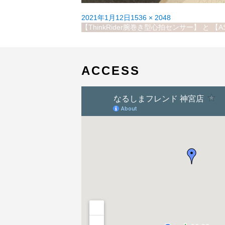
投
フ
2021年1月12日
1536 × 2048
稿
投
ル
【ThinkRider腕巻き型心拍センサー】 と 
日:
稿
サ
ナ
イ
ビ
ズ
ゲ
ACCESS
ー
シ
ョ
ン