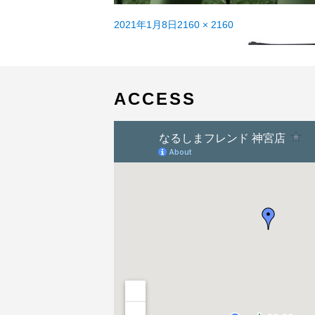
投
フ
2021年1月8日
2160 × 2160
稿
投
ル
LOOK765 グラベルDISCが入荷しました！
内
日:
稿
サ
ナ
イ
ビ
ズ
ゲ
ACCESS
ー
シ
ョ
ン