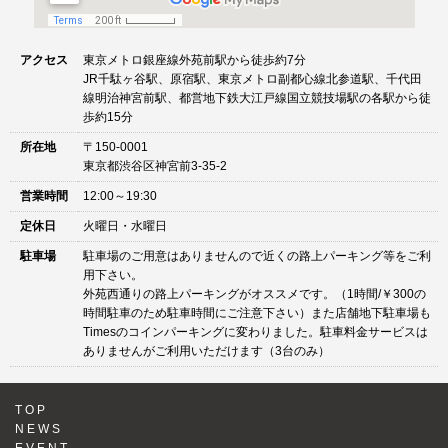
アクセス
東京メトロ銀座線外苑前駅から徒歩約7分
JR千駄ヶ谷駅、原宿駅、東京メトロ副都心線北参道駅、千代田
線明治神宮前駅、都営地下鉄大江戸線国立競技場駅の各駅から徒
歩約15分
所在地
〒150-0001
東京都渋谷区神宮前3-35-2
営業時間
12:00～19:30
定休日
火曜日・水曜日
駐車場
駐車場のご用意はありませんので近くの路上パーキング等をご利
用下さい。
外苑西通りの路上パーキングがオススメです。（1時間/￥300の
時間駐車のため駐車時間にご注意下さい）また店舗地下駐車場も
Timesのコインパーキングに変わりました。駐車料金サービスは
ありませんがご利用いただけます（3台のみ）
TOP
NEWS