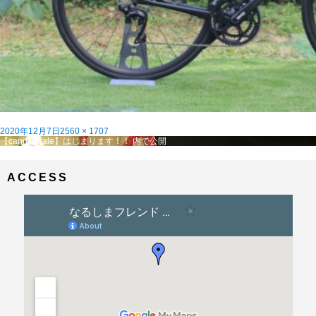
投
フ
2020年12月7日
2560 × 1707
稿
投
ル
【cannondale】はじまります！！
内で公開
日:
稿
サ
ナ
イ
ビ
ズ
ACCESS
ゲ
ー
シ
ョ
ン