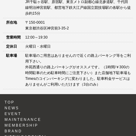
JR千駄ヶ谷駅、原宿駅、東京メトロ副都心線北参道駅、千代田
線明治神宮前駅、都営地下鉄大江戸線国立競技場駅の各駅から徒
歩約15分
所在地
〒150-0001
東京都渋谷区神宮前3-35-2
営業時間
12:00～19:30
定休日
火曜日・水曜日
駐車場
駐車場のご用意はありませんので近くの路上パーキング等をご利
用下さい。
外苑西通りの路上パーキングがオススメです。（1時間/￥300の
時間駐車のため駐車時間にご注意下さい）また店舗地下駐車場も
Timesのコインパーキングに変わりました。駐車料金サービスは
ありませんがご利用いただけます（3台のみ）
TOP
NEWS
EVENT
MAINTENANCE
MEMBERSHIP
BRAND