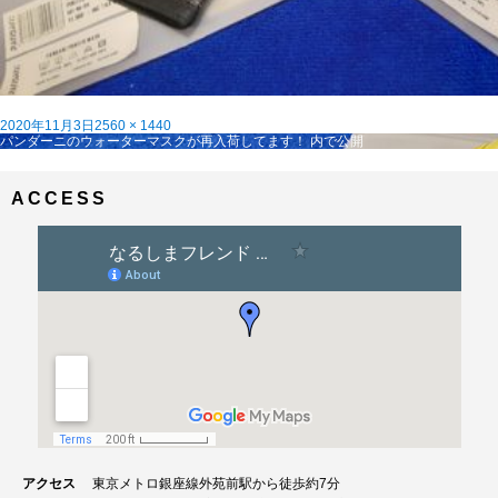
投
フ
2020年11月3日
2560 × 1440
稿
投
ル
パンダーニのウォーターマスクが再入荷してます！
内で公開
日:
稿
サ
ナ
イ
ビ
ズ
ACCESS
ゲ
ー
シ
ョ
ン
アクセス
東京メトロ銀座線外苑前駅から徒歩約7分