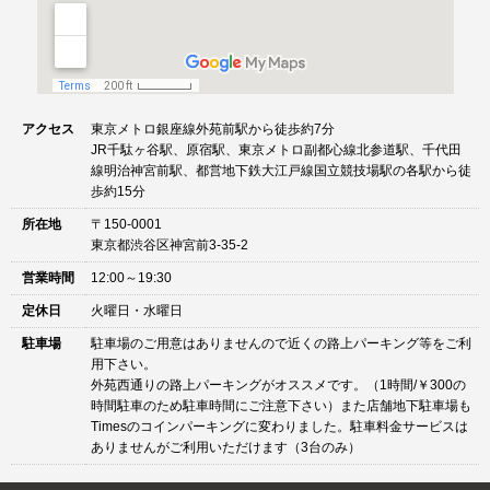
アクセス
東京メトロ銀座線外苑前駅から徒歩約7分
JR千駄ヶ谷駅、原宿駅、東京メトロ副都心線北参道駅、千代田
線明治神宮前駅、都営地下鉄大江戸線国立競技場駅の各駅から徒
歩約15分
所在地
〒150-0001
東京都渋谷区神宮前3-35-2
営業時間
12:00～19:30
定休日
火曜日・水曜日
駐車場
駐車場のご用意はありませんので近くの路上パーキング等をご利
用下さい。
外苑西通りの路上パーキングがオススメです。（1時間/￥300の
時間駐車のため駐車時間にご注意下さい）また店舗地下駐車場も
Timesのコインパーキングに変わりました。駐車料金サービスは
ありませんがご利用いただけます（3台のみ）