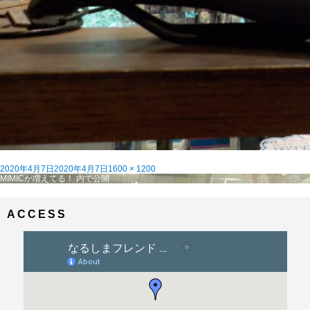
投
フ
2020年4月7日
2020年4月7日
1600 × 1200
稿
投
ル
MIMICが増えてる！
内で公開
日:
稿
サ
ナ
イ
ビ
ズ
ACCESS
ゲ
ー
シ
ョ
ン