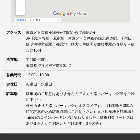
アクセス
東京メトロ銀座線外苑前駅から徒歩約7分
JR千駄ヶ谷駅、原宿駅、東京メトロ副都心線北参道駅、千代田
線明治神宮前駅、都営地下鉄大江戸線国立競技場駅の各駅から徒
歩約15分
所在地
〒150-0001
東京都渋谷区神宮前3-35-2
営業時間
12:00～19:30
定休日
火曜日・水曜日
駐車場
駐車場のご用意はありませんので近くの路上パーキング等をご利
用下さい。
外苑西通りの路上パーキングがオススメです。（1時間/￥300の
時間駐車のため駐車時間にご注意下さい）また店舗地下駐車場も
Timesのコインパーキングに変わりました。駐車料金サービスは
ありませんがご利用いただけます（3台のみ）