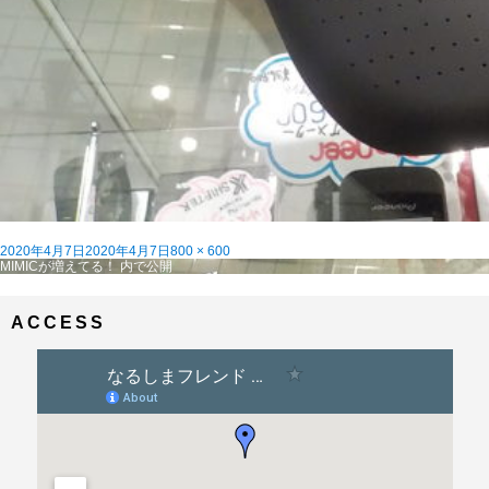
投
フ
2020年4月7日
2020年4月7日
800 × 600
稿
投
ル
MIMICが増えてる！
内で公開
日:
稿
サ
ナ
イ
ビ
ズ
ACCESS
ゲ
ー
シ
ョ
ン