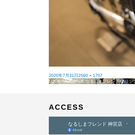
投
フ
2020年7月31日
2560 × 1707
稿
投
ル
LOOK 795 BRADE なるしまフレンド オ
日:
稿
サ
ナ
イ
ビ
ズ
ゲ
ACCESS
ー
シ
ョ
ン