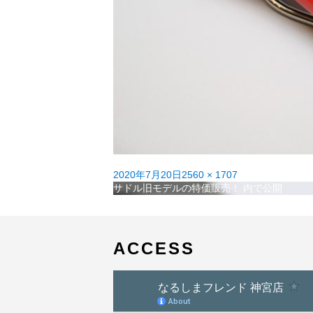
投
フ
2020年7月20日
2560 × 1707
稿
投
ル
サドル旧モデルの特価販売！
内で公開
日:
稿
サ
ナ
イ
ビ
ズ
ゲ
ACCESS
ー
シ
ョ
ン