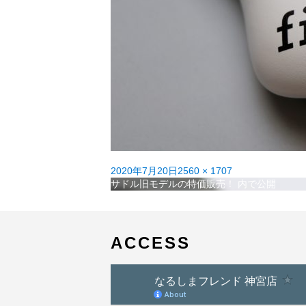
投
フ
2020年7月20日
2560 × 1707
稿
投
ル
サドル旧モデルの特価販売！
内で公開
日:
稿
サ
ナ
イ
ビ
ズ
ゲ
ACCESS
ー
シ
ョ
ン