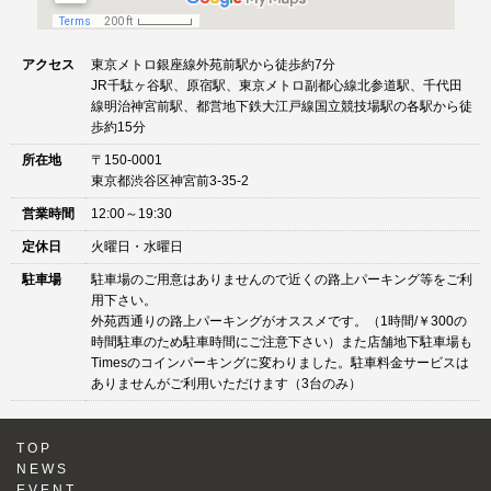
アクセス
東京メトロ銀座線外苑前駅から徒歩約7分
JR千駄ヶ谷駅、原宿駅、東京メトロ副都心線北参道駅、千代田
線明治神宮前駅、都営地下鉄大江戸線国立競技場駅の各駅から徒
歩約15分
所在地
〒150-0001
東京都渋谷区神宮前3-35-2
営業時間
12:00～19:30
定休日
火曜日・水曜日
駐車場
駐車場のご用意はありませんので近くの路上パーキング等をご利
用下さい。
外苑西通りの路上パーキングがオススメです。（1時間/￥300の
時間駐車のため駐車時間にご注意下さい）また店舗地下駐車場も
Timesのコインパーキングに変わりました。駐車料金サービスは
ありませんがご利用いただけます（3台のみ）
TOP
NEWS
EVENT