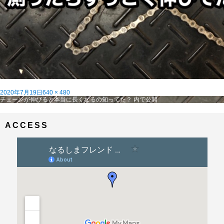
投
フ
2020年7月19日
640 × 480
稿
投
ル
チェーンが伸びると本当に長くなるの知ってた？
内で公開
日:
稿
サ
ナ
イ
ビ
ズ
ACCESS
ゲ
ー
シ
ョ
ン