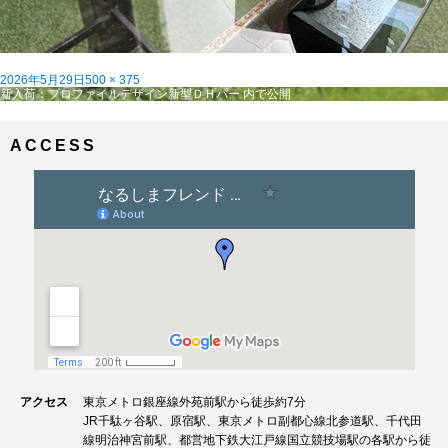
投
フ
2026年5月29日
500 × 375
稿
投
ル
新入荷：プロファイルデザイン新型ＤＨバー
内で公開
日:
稿
サ
ナ
イ
ビ
ズ
ACCESS
ゲ
ー
シ
ョ
ン
アクセス
東京メトロ銀座線外苑前駅から徒歩約7分
JR千駄ヶ谷駅、原宿駅、東京メトロ副都心線北参道駅、千代田
線明治神宮前駅、都営地下鉄大江戸線国立競技場駅の各駅から徒