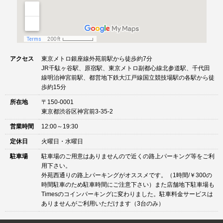
アクセス
東京メトロ銀座線外苑前駅から徒歩約7分
JR千駄ヶ谷駅、原宿駅、東京メトロ副都心線北参道駅、千代田
線明治神宮前駅、都営地下鉄大江戸線国立競技場駅の各駅から徒
歩約15分
所在地
〒150-0001
東京都渋谷区神宮前3-35-2
営業時間
12:00～19:30
定休日
火曜日・水曜日
駐車場
駐車場のご用意はありませんので近くの路上パーキング等をご利
用下さい。
外苑西通りの路上パーキングがオススメです。（1時間/￥300の
時間駐車のため駐車時間にご注意下さい）また店舗地下駐車場も
Timesのコインパーキングに変わりました。駐車料金サービスは
ありませんがご利用いただけます（3台のみ）