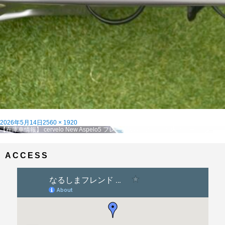
投
フ
2026年5月14日
2560 × 1920
稿
投
ル
【在庫車情報】 cervelo New Aspelo5 フレーム入荷しました！
内で公開
日:
稿
サ
ナ
イ
ビ
ズ
ACCESS
ゲ
ー
シ
ョ
ン