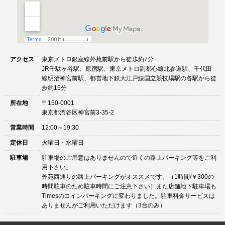
アクセス
東京メトロ銀座線外苑前駅から徒歩約7分
JR千駄ヶ谷駅、原宿駅、東京メトロ副都心線北参道駅、千代田
線明治神宮前駅、都営地下鉄大江戸線国立競技場駅の各駅から徒
歩約15分
所在地
〒150-0001
東京都渋谷区神宮前3-35-2
営業時間
12:00～19:30
定休日
火曜日・水曜日
駐車場
駐車場のご用意はありませんので近くの路上パーキング等をご利
用下さい。
外苑西通りの路上パーキングがオススメです。（1時間/￥300の
時間駐車のため駐車時間にご注意下さい）また店舗地下駐車場も
Timesのコインパーキングに変わりました。駐車料金サービスは
ありませんがご利用いただけます（3台のみ）