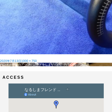
投
フ
2020年7月13日
1000 × 750
稿
投
ル
ハンドル周りのアップグレードをしませんか？
内で公開
日:
稿
サ
ナ
イ
ビ
ズ
ACCESS
ゲ
ー
シ
ョ
ン