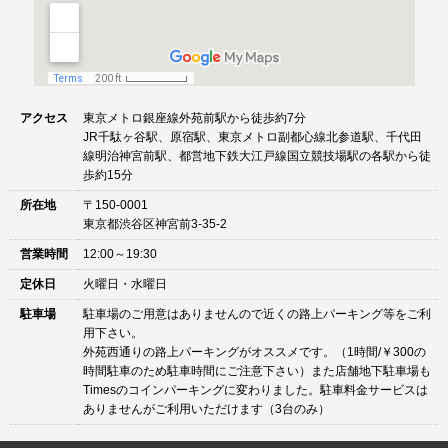
アクセス
東京メトロ銀座線外苑前駅から徒歩約7分
JR千駄ヶ谷駅、原宿駅、東京メトロ副都心線北参道駅、千代田
線明治神宮前駅、都営地下鉄大江戸線国立競技場駅の各駅から徒
歩約15分
所在地
〒150-0001
東京都渋谷区神宮前3-35-2
営業時間
12:00～19:30
定休日
火曜日・水曜日
駐車場
駐車場のご用意はありませんので近くの路上パーキング等をご利
用下さい。
外苑西通りの路上パーキングがオススメです。（1時間/￥300の
時間駐車のため駐車時間にご注意下さい）また店舗地下駐車場も
Timesのコインパーキングに変わりました。駐車料金サービスは
ありませんがご利用いただけます（3台のみ）