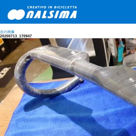
次の画像
20200713_170947