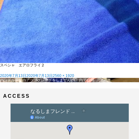
スペシャ エアロフライ２
投
フ
2020年7月13日
2020年7月13日
2560 × 1920
稿
投
ル
ハンドル周りのアップグレードをしませんか？
内で公開
日:
稿
サ
ナ
イ
ビ
ズ
ACCESS
ゲ
ー
シ
ョ
ン