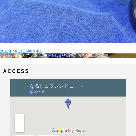
投
フ
2020年7月13日
600 × 450
稿
投
ル
ハンドル周りのアップグレードをしませんか？
内で公開
日:
稿
サ
ナ
イ
ビ
ズ
ACCESS
ゲ
ー
シ
ョ
ン