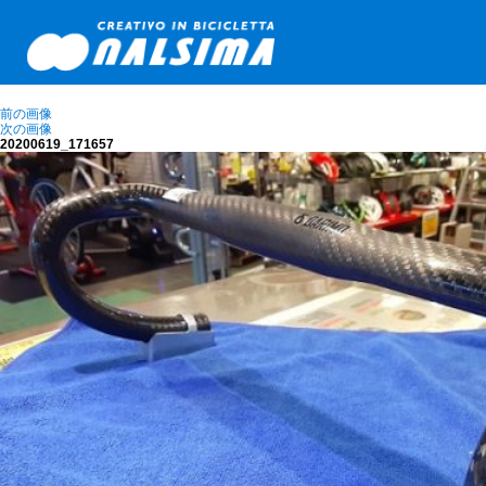
前の画像
次の画像
20200619_171657