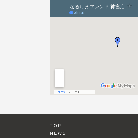
ョ
ン
TOP
NEWS