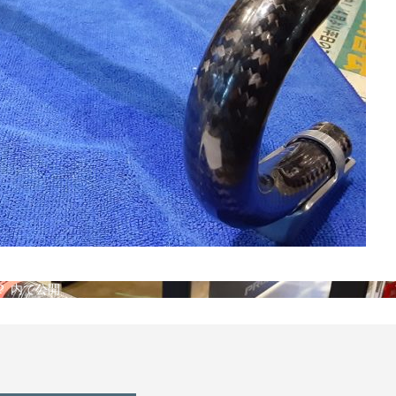
？
内で公開