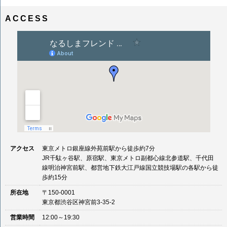
ナ
イ
ビ
ズ
ACCESS
ゲ
ー
シ
ョ
ン
アクセス
東京メトロ銀座線外苑前駅から徒歩約7分
JR千駄ヶ谷駅、原宿駅、東京メトロ副都心線北参道駅、千代田
線明治神宮前駅、都営地下鉄大江戸線国立競技場駅の各駅から徒
歩約15分
所在地
〒150-0001
東京都渋谷区神宮前3-35-2
営業時間
12:00～19:30