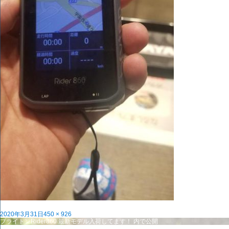
投
フ
2020年3月31日
450 × 926
稿
投
ル
ブライトンRider860 最新モデル入荷してます！
内で公開
日:
稿
サ