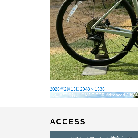
投
フ
2026年2月13日
2048 × 1536
稿
投
ル
【在庫車情報】 GIANT TCR Advanced 3 KO
日:
稿
サ
ナ
イ
ビ
ズ
ゲ
ACCESS
ー
シ
ョ