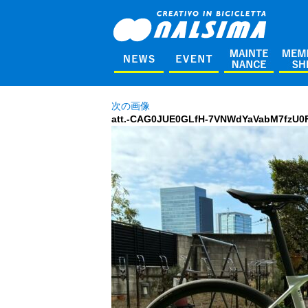
次の画像
att.-CAG0JUE0GLfH-7VNWdYaVabM7fzU0