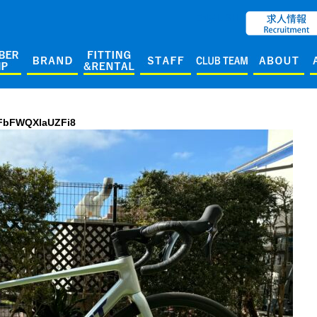
ENGLISH
FbFWQXlaUZFi8