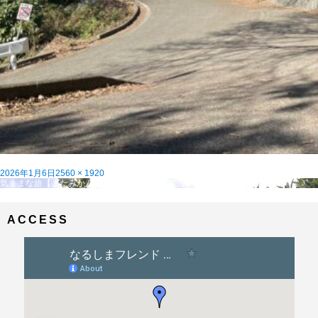
投
フ
2026年1月6日
2560 × 1920
稿
投
ル
気ままな旅【またみかん畑、早川から】
内で公開
日:
稿
サ
ナ
イ
ビ
ズ
ACCESS
ゲ
ー
シ
ョ
ン