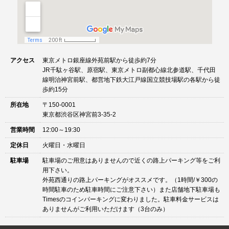
アクセス
東京メトロ銀座線外苑前駅から徒歩約7分
JR千駄ヶ谷駅、原宿駅、東京メトロ副都心線北参道駅、千代田
線明治神宮前駅、都営地下鉄大江戸線国立競技場駅の各駅から徒
歩約15分
所在地
〒150-0001
東京都渋谷区神宮前3-35-2
営業時間
12:00～19:30
定休日
火曜日・水曜日
駐車場
駐車場のご用意はありませんので近くの路上パーキング等をご利
用下さい。
外苑西通りの路上パーキングがオススメです。（1時間/￥300の
時間駐車のため駐車時間にご注意下さい）また店舗地下駐車場も
Timesのコインパーキングに変わりました。駐車料金サービスは
ありませんがご利用いただけます（3台のみ）