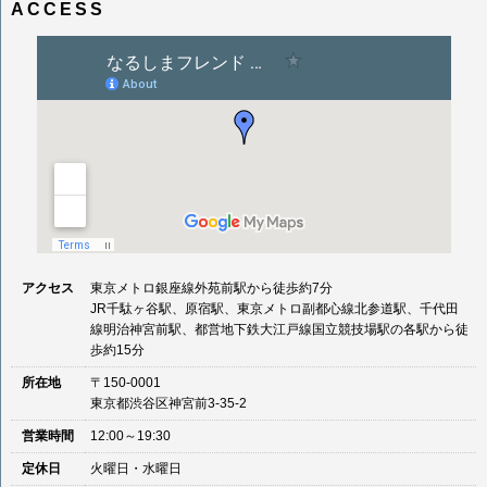
ACCESS
ゲ
ー
シ
ョ
ン
アクセス
東京メトロ銀座線外苑前駅から徒歩約7分
JR千駄ヶ谷駅、原宿駅、東京メトロ副都心線北参道駅、千代田
線明治神宮前駅、都営地下鉄大江戸線国立競技場駅の各駅から徒
歩約15分
所在地
〒150-0001
東京都渋谷区神宮前3-35-2
営業時間
12:00～19:30
定休日
火曜日・水曜日