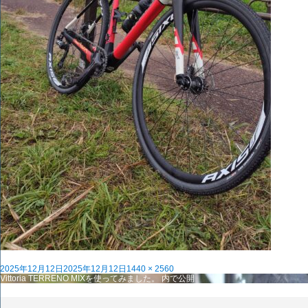
投
フ
2025年12月12日
2025年12月12日
1440 × 2560
稿
投
ル
Vittoria TERRENO MIXを使ってみました。
内で公開
日:
稿
サ
ナ
イ
ビ
ズ