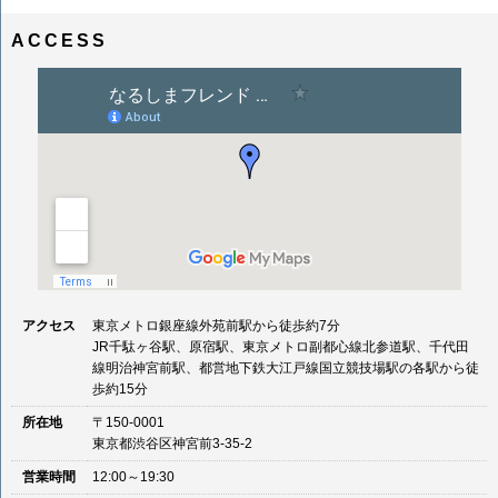
ナ
イ
ビ
ズ
ACCESS
ゲ
ー
シ
ョ
ン
アクセス
東京メトロ銀座線外苑前駅から徒歩約7分
JR千駄ヶ谷駅、原宿駅、東京メトロ副都心線北参道駅、千代田
線明治神宮前駅、都営地下鉄大江戸線国立競技場駅の各駅から徒
歩約15分
所在地
〒150-0001
東京都渋谷区神宮前3-35-2
営業時間
12:00～19:30