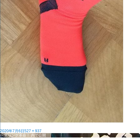
投
フ
2020年7月6日
527 × 937
稿
投
ル
ペダリング革命！
内で公開
日:
稿
サ