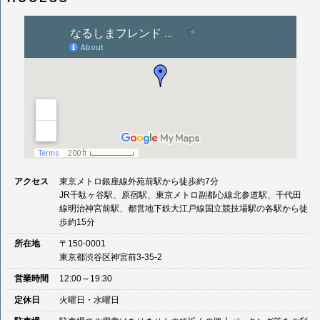
ゲ
ー
シ
ョ
ン
アクセス
東京メトロ銀座線外苑前駅から徒歩約7分
JR千駄ヶ谷駅、原宿駅、東京メトロ副都心線北参道駅、千代田
線明治神宮前駅、都営地下鉄大江戸線国立競技場駅の各駅から徒
歩約15分
所在地
〒150-0001
東京都渋谷区神宮前3-35-2
営業時間
12:00～19:30
定休日
火曜日・水曜日