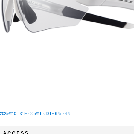
投
フ
2025年10月31日
2025年10月31日
675 × 675
稿
投
ル
OGKの調光サングラスFA1、FA2は冬の時期にベストマッチ
内で公開
日:
稿
サ
ナ
イ
ビ
ズ
ACCESS