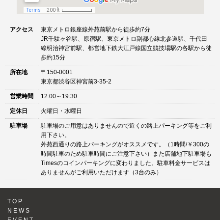
アクセス
東京メトロ銀座線外苑前駅から徒歩約7分
JR千駄ヶ谷駅、原宿駅、東京メトロ副都心線北参道駅、千代田
線明治神宮前駅、都営地下鉄大江戸線国立競技場駅の各駅から徒
歩約15分
所在地
〒150-0001
東京都渋谷区神宮前3-35-2
営業時間
12:00～19:30
定休日
火曜日・水曜日
駐車場
駐車場のご用意はありませんので近くの路上パーキング等をご利
用下さい。
外苑西通りの路上パーキングがオススメです。（1時間/￥300の
時間駐車のため駐車時間にご注意下さい）また店舗地下駐車場も
Timesのコインパーキングに変わりました。駐車料金サービスは
ありませんがご利用いただけます（3台のみ）
TOP
NEWS