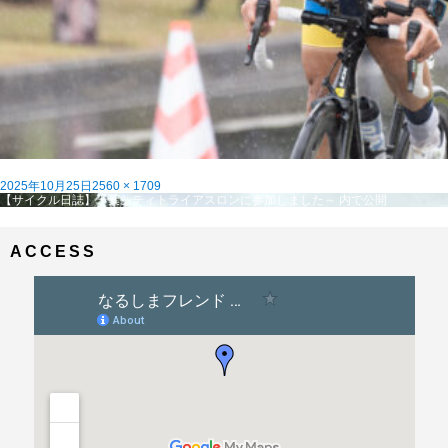
投
フ
2025年10月25日
2560 × 1709
稿
投
ル
【サイクル日誌】千葉シティトライアスロンに参加しました～
内で公開
日:
稿
サ
ナ
イ
ビ
ズ
ACCESS
ゲ
ー
シ
ョ
ン