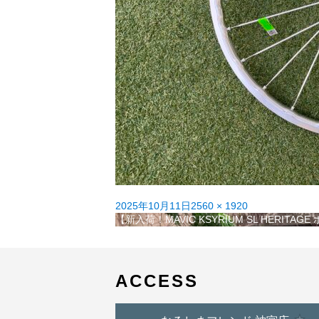
投
フ
2025年10月11日
2560 × 1920
稿
投
ル
【新入荷！MAVIC KSYRIUM SL HERIT
日:
稿
サ
ナ
イ
ビ
ズ
ゲ
ACCESS
ー
シ
ョ