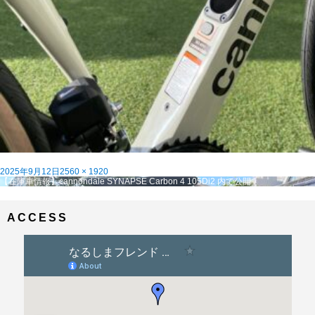
投
フ
2025年9月12日
2560 × 1920
稿
投
ル
【在庫車情報】cannondale SYNAPSE Carbon 4 105Di2
内で公開
日:
稿
サ
ナ
イ
ビ
ズ
ACCESS
ゲ
ー
シ
ョ
ン