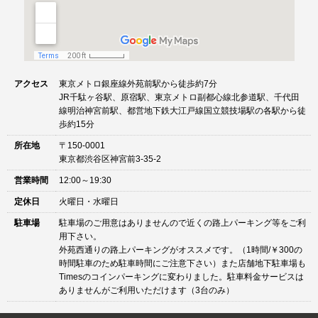
アクセス
東京メトロ銀座線外苑前駅から徒歩約7分
JR千駄ヶ谷駅、原宿駅、東京メトロ副都心線北参道駅、千代田
線明治神宮前駅、都営地下鉄大江戸線国立競技場駅の各駅から徒
歩約15分
所在地
〒150-0001
東京都渋谷区神宮前3-35-2
営業時間
12:00～19:30
定休日
火曜日・水曜日
駐車場
駐車場のご用意はありませんので近くの路上パーキング等をご利
用下さい。
外苑西通りの路上パーキングがオススメです。（1時間/￥300の
時間駐車のため駐車時間にご注意下さい）また店舗地下駐車場も
Timesのコインパーキングに変わりました。駐車料金サービスは
ありませんがご利用いただけます（3台のみ）