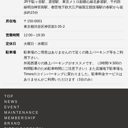
JR千駄ヶ谷駅、原宿駅、東京メトロ副都心線北参道駅、千代田
線明治神宮前駅、都営地下鉄大江戸線国立競技場駅の各駅から徒
歩約15分
所在地
〒150-0001
東京都渋谷区神宮前3-35-2
営業時間
12:00～19:30
定休日
火曜日・水曜日
駐車場
駐車場のご用意はありませんので近くの路上パーキング等をご利
用下さい。
外苑西通りの路上パーキングがオススメです。（1時間/￥300の
時間駐車のため駐車時間にご注意下さい）また店舗地下駐車場も
Timesのコインパーキングに変わりました。駐車料金サービスは
ありませんがご利用いただけます（3台のみ）
TOP
NEWS
EVENT
MAINTENANCE
MEMBERSHIP
BRAND