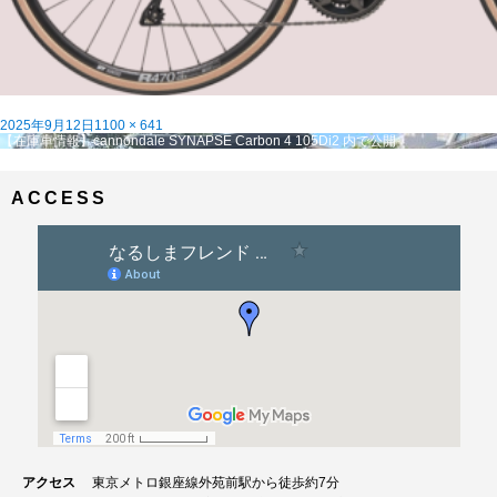
投
フ
2025年9月12日
1100 × 641
稿
投
ル
【在庫車情報】cannondale SYNAPSE Carbon 4 105Di2
内で公開
日:
稿
サ
ナ
イ
ビ
ズ
ACCESS
ゲ
ー
シ
ョ
ン
アクセス
東京メトロ銀座線外苑前駅から徒歩約7分