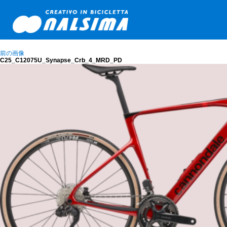
前の画像
C25_C12075U_Synapse_Crb_4_MRD_PD