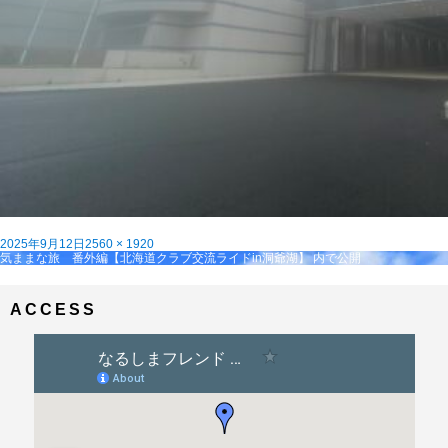
投
フ
2025年9月12日
2560 × 1920
稿
投
ル
気ままな旅 番外編【北海道クラブ交流ライドin洞爺湖】
内で公開
日:
稿
サ
ナ
イ
ビ
ズ
ACCESS
ゲ
ー
シ
ョ
ン