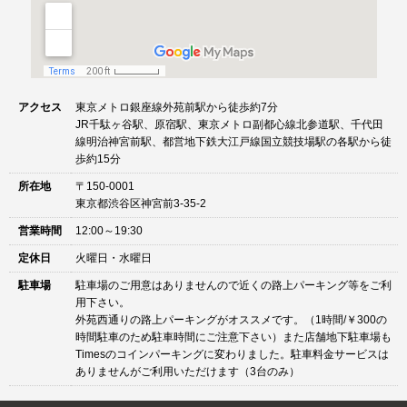
アクセス
東京メトロ銀座線外苑前駅から徒歩約7分
JR千駄ヶ谷駅、原宿駅、東京メトロ副都心線北参道駅、千代田
線明治神宮前駅、都営地下鉄大江戸線国立競技場駅の各駅から徒
歩約15分
所在地
〒150-0001
東京都渋谷区神宮前3-35-2
営業時間
12:00～19:30
定休日
火曜日・水曜日
駐車場
駐車場のご用意はありませんので近くの路上パーキング等をご利
用下さい。
外苑西通りの路上パーキングがオススメです。（1時間/￥300の
時間駐車のため駐車時間にご注意下さい）また店舗地下駐車場も
Timesのコインパーキングに変わりました。駐車料金サービスは
ありませんがご利用いただけます（3台のみ）