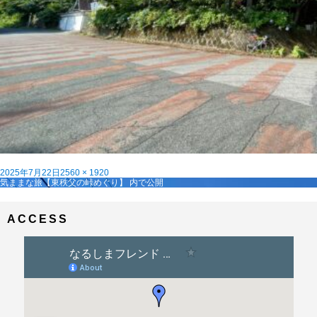
投
フ
2025年7月22日
2560 × 1920
稿
投
ル
気ままな旅【東秩父の峠めぐり】
内で公開
日:
稿
サ
ナ
イ
ビ
ズ
ACCESS
ゲ
ー
シ
ョ
ン