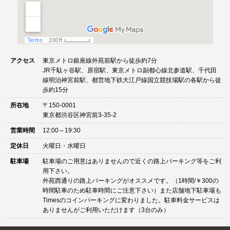
アクセス
東京メトロ銀座線外苑前駅から徒歩約7分
JR千駄ヶ谷駅、原宿駅、東京メトロ副都心線北参道駅、千代田
線明治神宮前駅、都営地下鉄大江戸線国立競技場駅の各駅から徒
歩約15分
所在地
〒150-0001
東京都渋谷区神宮前3-35-2
営業時間
12:00～19:30
定休日
火曜日・水曜日
駐車場
駐車場のご用意はありませんので近くの路上パーキング等をご利
用下さい。
外苑西通りの路上パーキングがオススメです。（1時間/￥300の
時間駐車のため駐車時間にご注意下さい）また店舗地下駐車場も
Timesのコインパーキングに変わりました。駐車料金サービスは
ありませんがご利用いただけます（3台のみ）