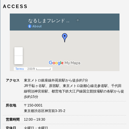
ビ
ズ
ACCESS
ゲ
ー
シ
ョ
ン
アクセス
東京メトロ銀座線外苑前駅から徒歩約7分
JR千駄ヶ谷駅、原宿駅、東京メトロ副都心線北参道駅、千代田
線明治神宮前駅、都営地下鉄大江戸線国立競技場駅の各駅から徒
歩約15分
所在地
〒150-0001
東京都渋谷区神宮前3-35-2
営業時間
12:00～19:30
定休日
火曜日・水曜日