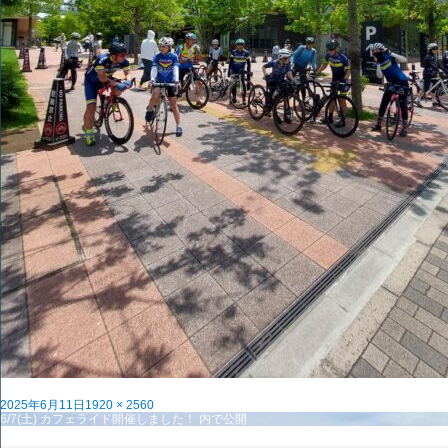
投
フ
2025年6月11日
1920 × 2560
稿
投
ル
6/7(土) カフェライド開催しました！
内で公開
日:
稿
サ
ナ
イ