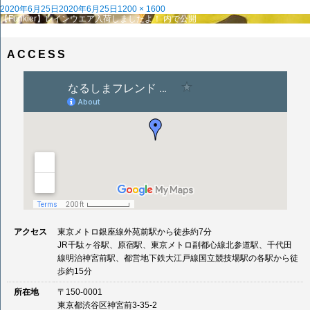
投
フ
2020年6月25日
2020年6月25日
1200 × 1600
稿
投
ル
【Funkier】レインウエア入荷しましたよ！
内で公開
日:
稿
サ
ナ
イ
ビ
ズ
ACCESS
ゲ
ー
シ
ョ
ン
アクセス
東京メトロ銀座線外苑前駅から徒歩約7分
JR千駄ヶ谷駅、原宿駅、東京メトロ副都心線北参道駅、千代田
線明治神宮前駅、都営地下鉄大江戸線国立競技場駅の各駅から徒
歩約15分
所在地
〒150-0001
東京都渋谷区神宮前3-35-2