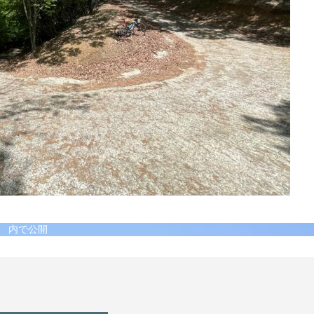
】
内で公開