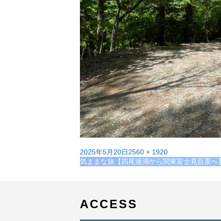
投
フ
2025年5月20日
2560 × 1920
稿
投
ル
気ままな旅【四尾連湖から関東富士見百景へ
日:
稿
サ
ナ
イ
ビ
ズ
ゲ
ACCESS
ー
シ