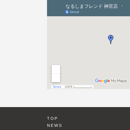
ョ
ン
TOP
NEWS