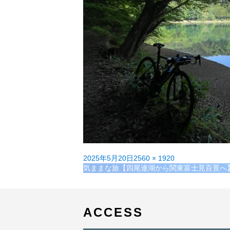
投
フ
2025年5月20日
2560 × 1920
稿
投
ル
気ままな旅【四尾連湖から関東富士見百景へ
日:
稿
サ
ナ
イ
ビ
ズ
ゲ
ACCESS
ー
シ