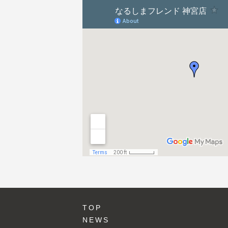
ョ
ン
TOP
NEWS